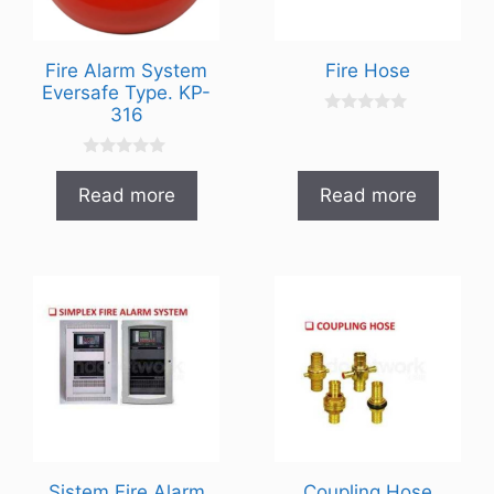
Fire Alarm System
Fire Hose
Eversafe Type. KP-
316
0
o
u
0
t
o
o
Read more
Read more
u
f
t
5
o
f
5
Sistem Fire Alarm
Coupling Hose