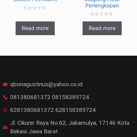
Perlengkapan
0
o
0
u
o
t
Read more
Read more
u
o
t
f
o
5
f
5
qbonagustinus@yahoo.co.id
081380681372 08158389724
6281380681372 628158389724
Jl. Cikunir Raya No.62, Jakamulya, 17146 Kota
Bekasi Jawa Barat