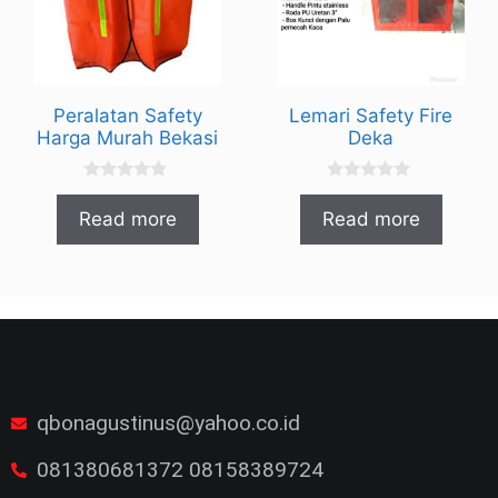
Peralatan Safety
Lemari Safety Fire
Harga Murah Bekasi
Deka
0
0
o
o
Read more
Read more
u
u
t
t
o
o
f
f
5
5
qbonagustinus@yahoo.co.id
081380681372 08158389724