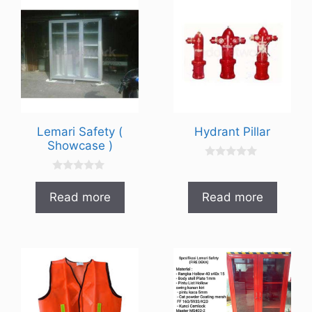
Lemari Safety (
Hydrant Pillar
Showcase )
0
o
0
u
o
t
Read more
Read more
u
o
t
f
o
5
f
5