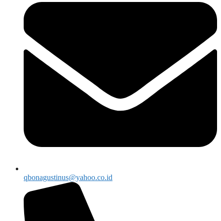
qbonagustinus@yahoo.co.id