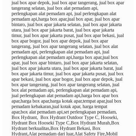
jual box apar depok, jual box apar tangerang, jual box apar
tangerang selatan, jual box alat pemadam api,
perlengkapan alat pemadam api, jual perlengkapan alat
pemadam api,harga box apar,jual box apar, jual box apar
bintaro, jual box apar jakarta selatan, jual box apar jakarta
utara, jual box apar jakarta barat, jual box apar jakarta
timur, jual box apar jakarta pusat, jual box apar bekasi, jual
box apar bogor, jual box apar depok, jual box apar
tangerang, jual box apar tangerang selatan, jual box alat
pemadam api, perlengkapan alat pemadam api, jual
perlengkapan alat pemadam api,harga box apar,jual box
apar, jual box apar bintaro, jual box apar jakarta selatan,
jual box apar jakarta utara, jual box apar jakarta barat, jual
box apar jakarta timur, jual box apar jakarta pusat, jual box
apar bekasi, jual box apar bogor, jual box apar depok, jual
box apar tangerang, jual box apar tangerang selatan, jual
box alat pemadam api, perlengkapan alat pemadam api,
jual perlengkapan alat pemadam api,harga box apar box
apar,harga box apar,harga kotak apar,tempat apar,jual box
pemadam kebakaran,jual kotak apar, harga tempat
apar,box alat pemadam api,set perlengkapan pemadam,
Box Hydrant,
Box Hydrant Outdoor Type C, Hooseki,
Hydrant Box
Hooseki Type
C
,Box Hydrant Murah,Box
Hydrant berkualitas,Box Hydrant Bekasi, Box
Hydrant,Alat pemadam dari luar,Alat Safety Fire,Mobil