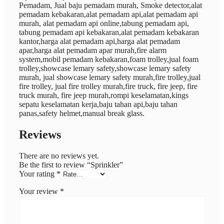
Pemadam, Jual baju pemadam murah, Smoke detector,alat
pemadam kebakaran,alat pemadam api,alat pemadam api
murah, alat pemadam api online,tabung pemadam api,
tabung pemadam api kebakaran,alat pemadam kebakaran
kantor,harga alat pemadam api,harga alat pemadam
apar,harga alat pemadam apar murah,fire alarm
system,mobil pemadam kebakaran,foam trolley,jual foam
trolley,showcase lemary safety,showcase lemary safety
murah, jual showcase lemary safety murah,fire trolley,jual
fire trolley, jual fire trolley murah,fire truck, fire jeep, fire
truck murah, fire jeep murah,rompi keselamatan,kings
sepatu keselamatan kerja,baju tahan api,baju tahan
panas,safety helmet,manual break glass.
Reviews
There are no reviews yet.
Be the first to review “Sprinkler”
Your rating
*
Your review
*