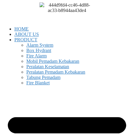
Skip
to
content
HOME
ABOUT US
PRODUCT
Alarm System
Box Hydrant
Fire Alarm
Mobil Pemadam Kebakaran
Peralatan Keselamatan
Peralatan Pemadam Kebakaran
Tabung Pemadam
Fire Blanket