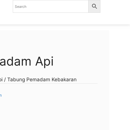
madam Api
pi / Tabung Pemadam Kebakaran
m