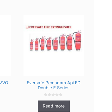
RVVO
Eversafe Pemadam Api FD
Double E Series
0
o
Read more
u
t