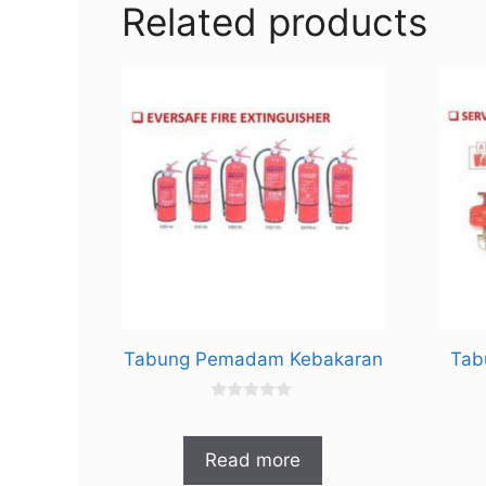
Related products
Tabung Pemadam Kebakaran
Tab
0
o
u
t
Read more
o