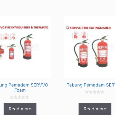
ung Pemadam SERVVO
Tabung Pemadam SE
Foam
0
o
0
u
o
t
Read more
Read more
u
o
t