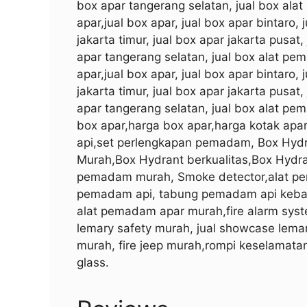
box apar tangerang selatan, jual box al
apar,jual box apar, jual box apar bintaro, 
jakarta timur, jual box apar jakarta pusat
apar tangerang selatan, jual box alat p
apar,jual box apar, jual box apar bintaro, 
jakarta timur, jual box apar jakarta pusat
apar tangerang selatan, jual box alat p
box apar,harga box apar,harga kotak apa
api,set perlengkapan pemadam, Box Hydr
Murah,Box Hydrant berkualitas,Box Hydra
pemadam murah, Smoke detector,alat pe
pemadam api, tabung pemadam api kebak
alat pemadam apar murah,fire alarm syst
lemary safety murah, jual showcase lemary saf
murah, fire jeep murah,rompi keselamata
glass.