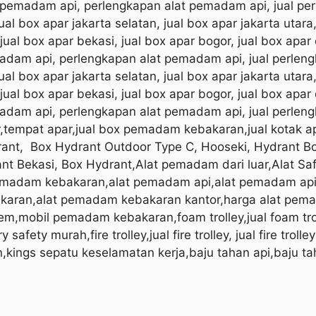
at pemadam api, perlengkapan alat pemadam api, jual p
jual box apar jakarta selatan, jual box apar jakarta utara
, jual box apar bekasi, jual box apar bogor, jual box apa
emadam api, perlengkapan alat pemadam api, jual perle
jual box apar jakarta selatan, jual box apar jakarta utara
, jual box apar bekasi, jual box apar bogor, jual box apa
emadam api, perlengkapan alat pemadam api, jual perle
r,tempat apar,jual box pemadam kebakaran,jual kotak 
ant,
Box Hydrant Outdoor Type C, Hooseki, Hydrant B
nt Bekasi, Box Hydrant,Alat pemadam dari luar,Alat Sa
madam kebakaran,alat pemadam api,alat pemadam api 
aran,alat pemadam kebakaran kantor,harga alat pema
em,mobil pemadam kebakaran,foam trolley,jual foam tr
ety murah,fire trolley,jual fire trolley, jual fire trolley 
n,kings sepatu keselamatan kerja,baju tahan api,baju t