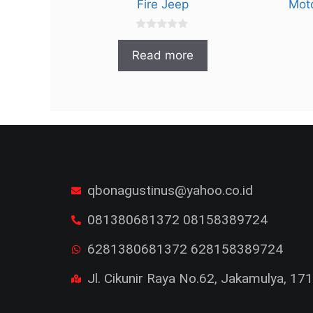
Fire Jeep
Mot
0
o
Read more
u
t
o
f
5
qbonagustinus@yahoo.co.id
081380681372 08158389724
6281380681372 628158389724
Jl. Cikunir Raya No.62, Jakamulya, 1