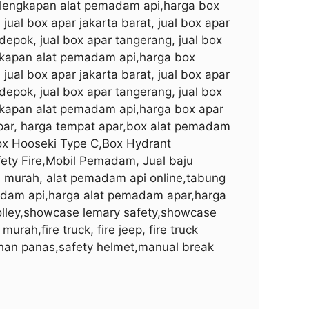
erlengkapan alat pemadam api,harga box
, jual box apar jakarta barat, jual box apar
r depok, jual box apar tangerang, jual box
ngkapan alat pemadam api,harga box
, jual box apar jakarta barat, jual box apar
r depok, jual box apar tangerang, jual box
ngkapan alat pemadam api,harga box apar
apar, harga tempat apar,box alat pemadam
ox
Hooseki Type
C
,Box Hydrant
fety Fire,Mobil Pemadam, Jual baju
murah, alat pemadam api online,tabung
dam api,harga alat pemadam apar,harga
olley,showcase lemary safety,showcase
murah,fire truck, fire jeep, fire truck
ahan panas,safety helmet,manual break