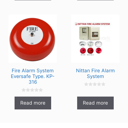
o
f
5
Fire Alarm System
Nittan Fire Alarm
Eversafe Type. KP-
System
316
0
o
0
u
o
t
Read more
Read more
u
o
t
f
o
5
f
5