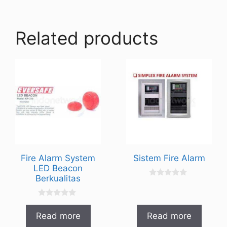
Related products
Fire Alarm System
Sistem Fire Alarm
LED Beacon
Berkualitas
0
o
u
0
t
o
o
Read more
Read more
u
f
t
5