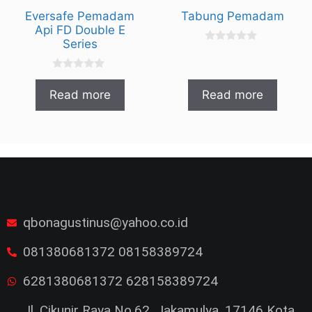
Eversafe Pemadam
Tabung Pemadam
Api FD Double E
Series
0
o
u
0
t
o
o
Read more
Read more
u
f
t
5
o
f
5
qbonagustinus@yahoo.co.id
081380681372 08158389724
6281380681372 628158389724
Jl. Cikunir Raya No.62, Jakamulya, 17146 Kota