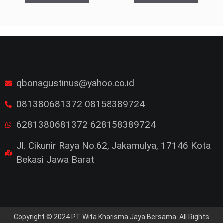
o
o
f
f
5
5
qbonagustinus@yahoo.co.id
081380681372 08158389724
6281380681372 628158389724
Jl. Cikunir Raya No.62, Jakamulya, 17146 Kota
Bekasi Jawa Barat
Copyright © 2024 PT Wita Kharisma Jaya Bersama. All Rights